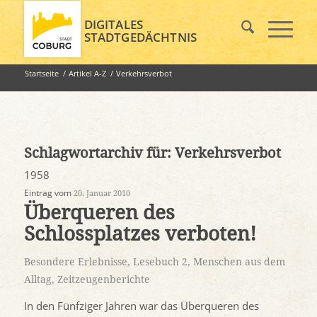
DIGITALES
STADTGEDÄCHTNIS
Startseite
/
Artikel A-Z
/
Verkehrsverbot
Schlagwortarchiv für:
Verkehrsverbot
1958
Eintrag vom
20. Januar 2010
Überqueren des
Schlossplatzes verboten!
Besondere Erlebnisse
,
Lesebuch 2
,
Menschen aus dem
Alltag
,
Zeitzeugenberichte
In den Fünfziger Jahren war das Überqueren des