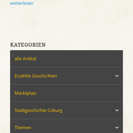
weiterlesen
KATEGORIEN
alle Artikel
Erzählte Geschichten
Marktplatz
Stadtgeschichte Coburg
Themen