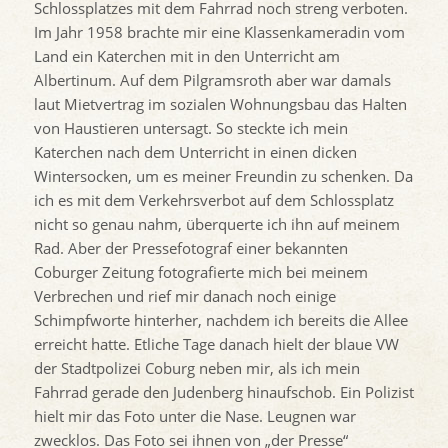
Schlossplatzes mit dem Fahrrad noch streng verboten.
Im Jahr 1958 brachte mir eine Klassenkameradin vom
Land ein Katerchen mit in den Unterricht am
Albertinum. Auf dem Pilgramsroth aber war damals
laut Mietvertrag im sozialen Wohnungsbau das Halten
von Haustieren untersagt. So steckte ich mein
Katerchen nach dem Unterricht in einen dicken
Wintersocken, um es meiner Freundin zu schenken. Da
ich es mit dem Verkehrsverbot auf dem Schlossplatz
nicht so genau nahm, überquerte ich ihn auf meinem
Rad. Aber der Pressefotograf einer bekannten
Coburger Zeitung fotografierte mich bei meinem
Verbrechen und rief mir danach noch einige
Schimpfworte hinterher, nachdem ich bereits die Allee
erreicht hatte. Etliche Tage danach hielt der blaue VW
der Stadtpolizei Coburg neben mir, als ich mein
Fahrrad gerade den Judenberg hinaufschob. Ein Polizist
hielt mir das Foto unter die Nase. Leugnen war
zwecklos. Das Foto sei ihnen von „der Presse“