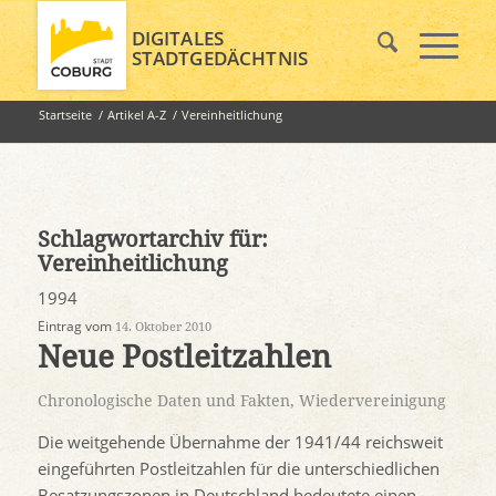
DIGITALES
STADTGEDÄCHTNIS
Startseite
/
Artikel A-Z
/
Vereinheitlichung
Schlagwortarchiv für:
Vereinheitlichung
1994
Eintrag vom
14. Oktober 2010
Neue Postleitzahlen
Chronologische Daten und Fakten
,
Wiedervereinigung
Die weitgehende Übernahme der 1941/44 reichsweit
eingeführten Postleitzahlen für die unterschiedlichen
Besatzungszonen in Deutschland bedeutete einen