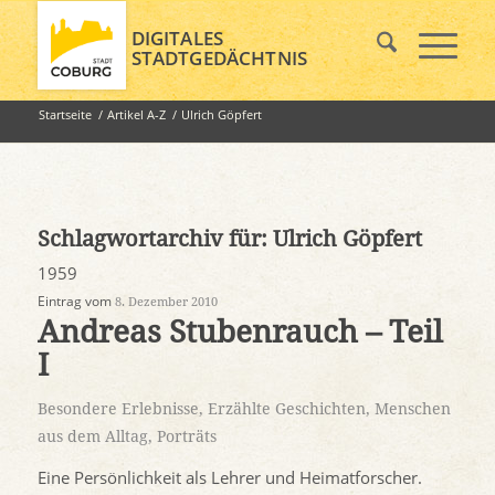
DIGITALES
STADTGEDÄCHTNIS
Startseite
/
Artikel A-Z
/
Ulrich Göpfert
Schlagwortarchiv für:
Ulrich Göpfert
1959
Eintrag vom
8. Dezember 2010
Andreas Stubenrauch – Teil
I
Besondere Erlebnisse
,
Erzählte Geschichten
,
Menschen
aus dem Alltag
,
Porträts
Eine Persönlichkeit als Lehrer und Heimatforscher.