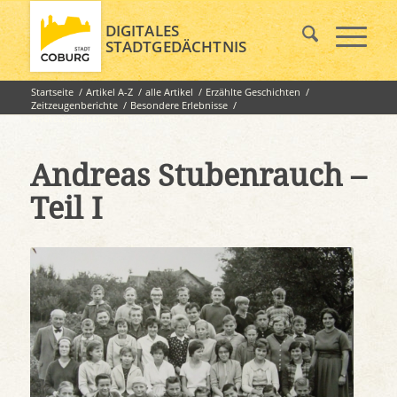
DIGITALES
STADTGEDÄCHTNIS
Startseite
/
Artikel A-Z
/
alle Artikel
/
Erzählte Geschichten
/
Zeitzeugenberichte
/
Besondere Erlebnisse
/
Andreas Stubenrauch – Teil I
Andreas Stubenrauch –
Teil I