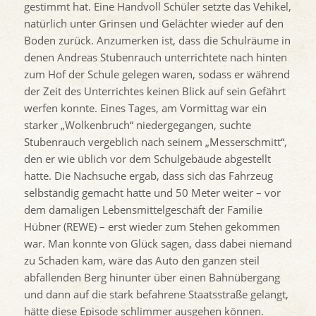
gestimmt hat. Eine Handvoll Schüler setzte das Vehikel,
natürlich unter Grinsen und Gelächter wieder auf den
Boden zurück. Anzumerken ist, dass die Schulräume in
denen Andreas Stubenrauch unterrichtete nach hinten
zum Hof der Schule gelegen waren, sodass er während
der Zeit des Unterrichtes keinen Blick auf sein Gefährt
werfen konnte. Eines Tages, am Vormittag war ein
starker „Wolkenbruch“ niedergegangen, suchte
Stubenrauch vergeblich nach seinem „Messerschmitt“,
den er wie üblich vor dem Schulgebäude abgestellt
hatte. Die Nachsuche ergab, dass sich das Fahrzeug
selbständig gemacht hatte und 50 Meter weiter – vor
dem damaligen Lebensmittelgeschäft der Familie
Hübner (REWE) – erst wieder zum Stehen gekommen
war. Man konnte von Glück sagen, dass dabei niemand
zu Schaden kam, wäre das Auto den ganzen steil
abfallenden Berg hinunter über einen Bahnübergang
und dann auf die stark befahrene Staatsstraße gelangt,
hätte diese Episode schlimmer ausgehen können.