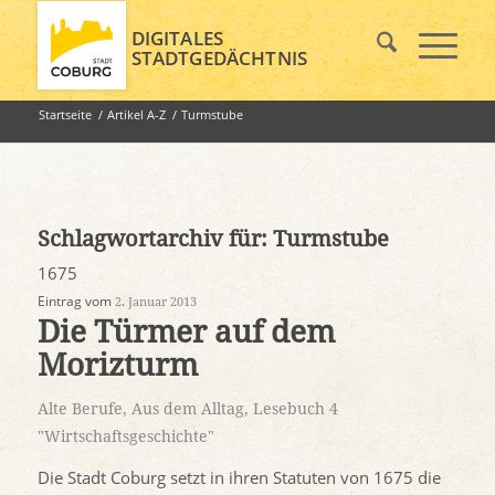
DIGITALES
STADTGEDÄCHTNIS
Startseite
/
Artikel A-Z
/
Turmstube
Schlagwortarchiv für:
Turmstube
1675
Eintrag vom
2. Januar 2013
Die Türmer auf dem
Morizturm
Alte Berufe
,
Aus dem Alltag
,
Lesebuch 4
"Wirtschaftsgeschichte"
Die Stadt Coburg setzt in ihren Statuten von 1675 die