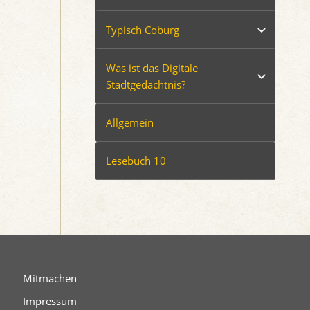
Typisch Coburg
Was ist das Digitale
Stadtgedächtnis?
Allgemein
Lesebuch 10
Mitmachen
Impressum