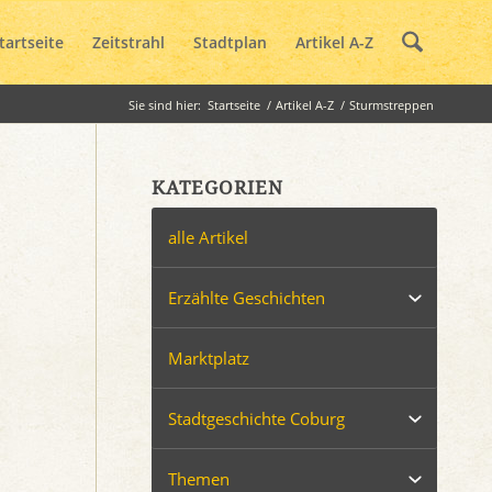
tartseite
Zeitstrahl
Stadtplan
Artikel A-Z
Sie sind hier:
Startseite
/
Artikel A-Z
/
Sturmstreppen
KATEGORIEN
alle Artikel
Erzählte Geschichten
Marktplatz
Stadtgeschichte Coburg
Themen