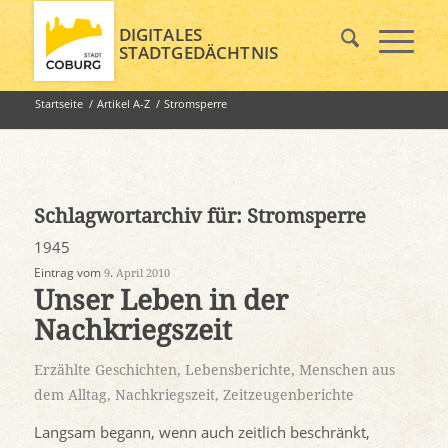
DIGITALES
STADTGEDÄCHTNIS
Startseite
/
Artikel A-Z
/
Stromsperre
Schlagwortarchiv für:
Stromsperre
1945
Eintrag vom
9. April 2010
Unser Leben in der
Nachkriegszeit
Erzählte Geschichten
,
Lebensberichte
,
Menschen aus
dem Alltag
,
Nachkriegszeit
,
Zeitzeugenberichte
Langsam begann, wenn auch zeitlich beschränkt,