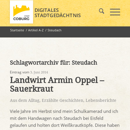
DIGITALES
STADTGEDÄCHTNIS
Startseite
/
Artikel A-Z
/
Steudach
Schlagwortarchiv für:
Steudach
Eintrag vom
3. Juni 2014
Landwirt Armin Oppel –
Sauerkraut
Aus dem Alltag
,
Erzählte Geschichten
,
Lebensberichte
Viele Jahre im Herbst sind mein Schulkamerad und ich
mit dem Handwagen nach Steudach bei Eisfeld
gelaufen und holten dort Weißkrautköpfe. Diese haben