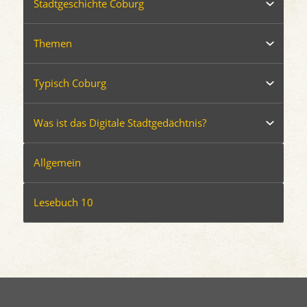
Stadtgeschichte Coburg
Themen
Typisch Coburg
Was ist das Digitale Stadtgedächtnis?
Allgemein
Lesebuch 10