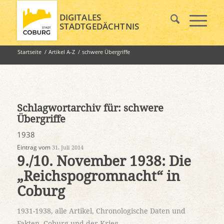
DIGITALES
STADTGEDÄCHTNIS
Startseite
/
Artikel A-Z
/
schwere Übergriffe
Schlagwortarchiv für:
schwere
Übergriffe
1938
Eintrag vom
31. Juli 2014
9./10. November 1938: Die
„Reichspogromnacht“ in
Coburg
1931-1938
,
alle Artikel
,
Chronologische Daten und
Fakten
,
Coburg und der Krieg