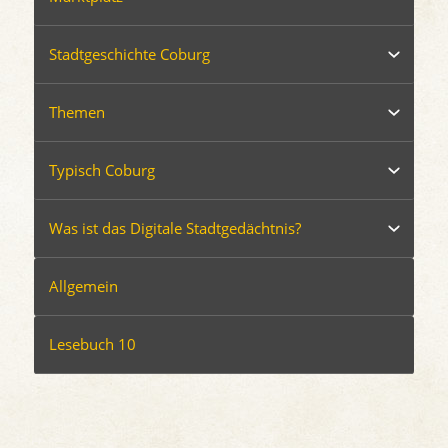
Stadtgeschichte Coburg
Themen
Typisch Coburg
Was ist das Digitale Stadtgedächtnis?
Allgemein
Lesebuch 10