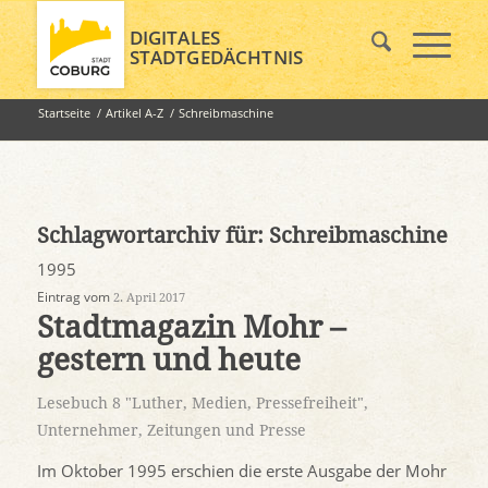
DIGITALES
STADTGEDÄCHTNIS
Startseite
/
Artikel A-Z
/
Schreibmaschine
Schlagwortarchiv für:
Schreibmaschine
1995
Eintrag vom
2. April 2017
Stadtmagazin Mohr –
gestern und heute
Lesebuch 8 "Luther, Medien, Pressefreiheit"
,
Unternehmer
,
Zeitungen und Presse
Im Oktober 1995 erschien die erste Ausgabe der Mohr