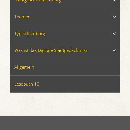
Themen
Typisch Coburg
Was ist das Digitale Stadtgedächtnis?
Allgemein
Lesebuch 10