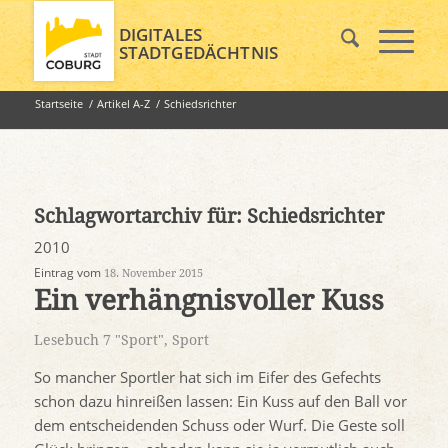
DIGITALES
STADTGEDÄCHTNIS
Startseite
/
Artikel A-Z
/
Schiedsrichter
Schlagwortarchiv für:
Schiedsrichter
2010
Eintrag vom
18. November 2015
Ein verhängnisvoller Kuss
Lesebuch 7 "Sport"
,
Sport
So mancher Sportler hat sich im Eifer des Gefechts
schon dazu hinreißen lassen: Ein Kuss auf den Ball vor
dem entscheidenden Schuss oder Wurf. Die Geste soll