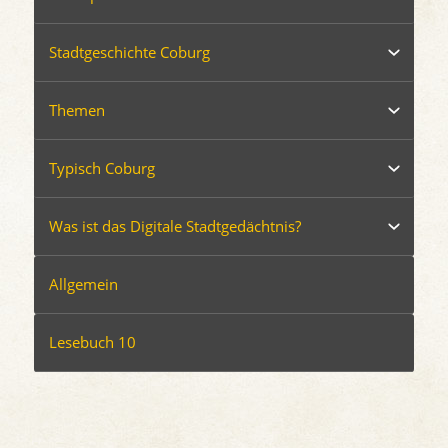
Stadtgeschichte Coburg
Themen
Typisch Coburg
Was ist das Digitale Stadtgedächtnis?
Allgemein
Lesebuch 10