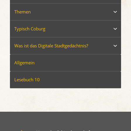
Themen
Typisch Coburg
Was ist das Digitale Stadtgedächtnis?
Allgemein
Lesebuch 10