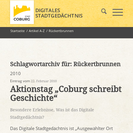
DIGITALES
STADTGEDÄCHTNIS
Startseite
/
Artikel A-Z
/
Rückertbrunnen
Schlagwortarchiv für:
Rückertbrunnen
2010
Eintrag vom
22. Februar 2010
Aktionstag „Coburg schreibt
Geschichte“
Besondere Erlebnisse
,
Was ist das Digitale
Stadtgedächtnis?
Das Digitale Stadtgedächtnis ist „Ausgewählter Ort