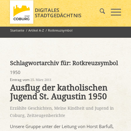
DIGITALES
STADTGEDÄCHTNIS
Startseite
/
Artikel A-Z
/
Rotkreuzsymbol
Schlagwortarchiv für:
Rotkreuzsymbol
1950
Eintrag vom
25. März 2011
Ausflug der katholischen
Jugend St. Augustin 1950
Erzählte Geschichten
,
Meine Kindheit und Jugend in
Coburg
,
Zeitzeugenberichte
Unsere Gruppe unter der Leitung von Horst Barfuß,