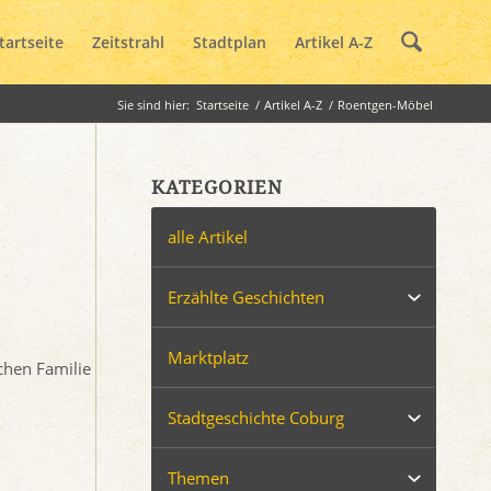
tartseite
Zeitstrahl
Stadtplan
Artikel A-Z
Sie sind hier:
Startseite
/
Artikel A-Z
/
Roentgen-Möbel
KATEGORIEN
alle Artikel
Erzählte Geschichten
Marktplatz
chen Familie
Stadtgeschichte Coburg
Themen