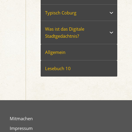
Typisch Coburg
Was ist das Digitale
Stadtgedächtnis?
Allgemein
Lesebuch 10
Mitmachen
Impressum