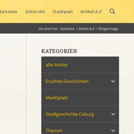
tartseite
Zeitstrahl
Stadtplan
Artikel A-Z
Sie sind hier:
Startseite
/
Artikel A-Z
/
Ringleinsage
KATEGORIEN
alle Artikel
Erzählte Geschichten
Marktplatz
Stadtgeschichte Coburg
Themen