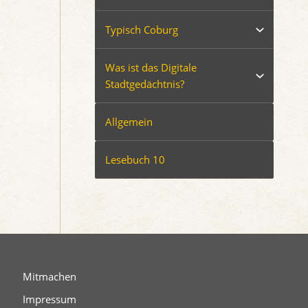
Typisch Coburg
Was ist das Digitale
Stadtgedächtnis?
Allgemein
Lesebuch 10
Mitmachen
Impressum