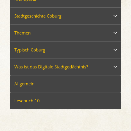
Stadtgeschichte Coburg
Themen
Typisch Coburg
Was ist das Digitale Stadtgedächtnis?
Allgemein
Lesebuch 10