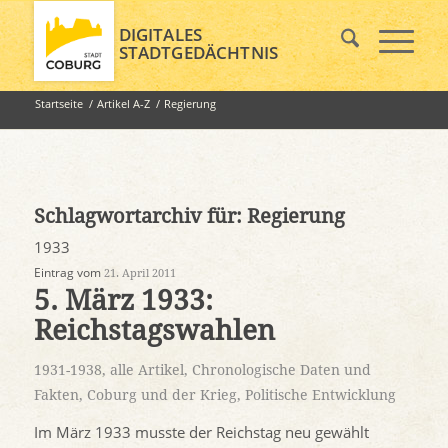
DIGITALES
STADTGEDÄCHTNIS
Startseite
/
Artikel A-Z
/
Regierung
Schlagwortarchiv für:
Regierung
1933
Eintrag vom
21. April 2011
5. März 1933:
Reichstagswahlen
1931-1938
,
alle Artikel
,
Chronologische Daten und
Fakten
,
Coburg und der Krieg
,
Politische Entwicklung
Im März 1933 musste der Reichstag neu gewählt