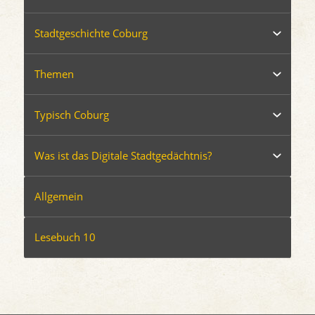
Stadtgeschichte Coburg
Themen
Typisch Coburg
Was ist das Digitale Stadtgedächtnis?
Allgemein
Lesebuch 10