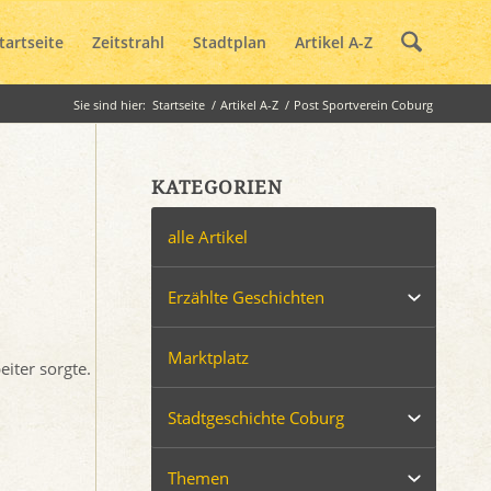
tartseite
Zeitstrahl
Stadtplan
Artikel A-Z
Sie sind hier:
Startseite
/
Artikel A-Z
/
Post Sportverein Coburg
KATEGORIEN
alle Artikel
Erzählte Geschichten
Marktplatz
iter sorgte.
Stadtgeschichte Coburg
Themen