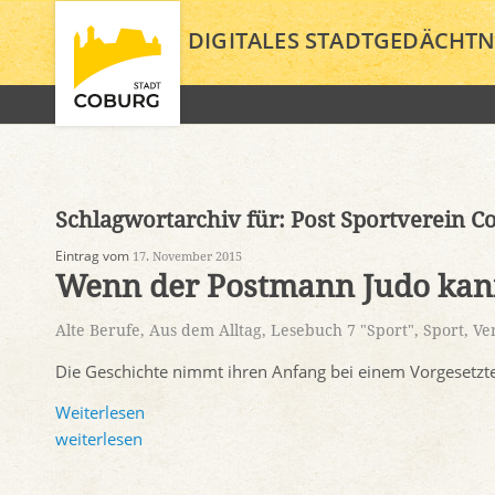
DIGITALES STADTGEDÄCHTN
Schlagwortarchiv für:
Post Sportverein C
Eintrag vom
17. November 2015
Wenn der Postmann Judo ka
Alte Berufe
,
Aus dem Alltag
,
Lesebuch 7 "Sport"
,
Sport
,
Ve
Die Geschichte nimmt ihren Anfang bei einem Vorgesetzten
Weiterlesen
weiterlesen