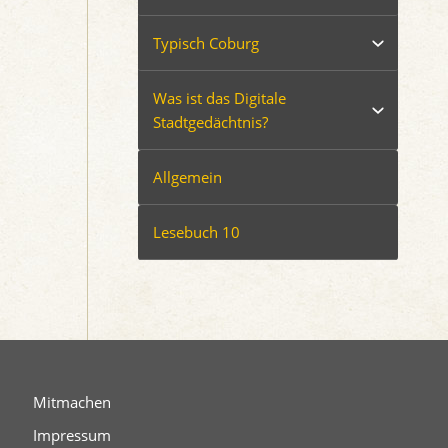
Typisch Coburg
Was ist das Digitale
Stadtgedächtnis?
Allgemein
Lesebuch 10
Mitmachen
Impressum