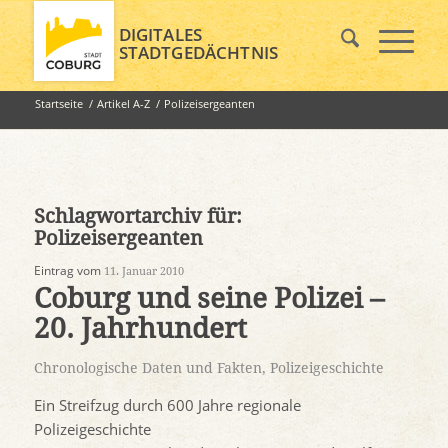
DIGITALES
STADTGEDÄCHTNIS
Startseite
/
Artikel A-Z
/
Polizeisergeanten
Schlagwortarchiv für:
Polizeisergeanten
Eintrag vom
11. Januar 2010
Coburg und seine Polizei –
20. Jahrhundert
Chronologische Daten und Fakten
,
Polizeigeschichte
Ein Streifzug durch 600 Jahre regionale
Polizeigeschichte