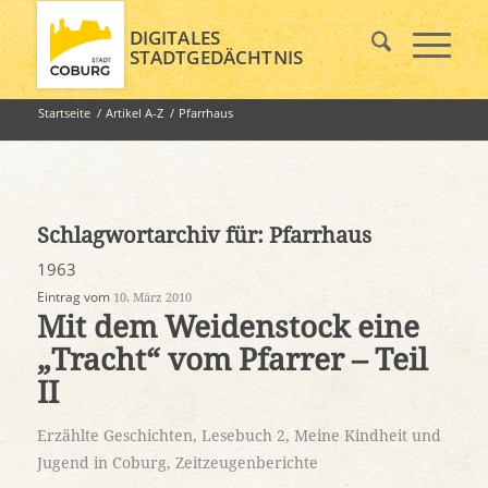
DIGITALES
STADTGEDÄCHTNIS
Startseite
/
Artikel A-Z
/
Pfarrhaus
Schlagwortarchiv für:
Pfarrhaus
1963
Eintrag vom
10. März 2010
Mit dem Weidenstock eine
„Tracht“ vom Pfarrer – Teil
II
Erzählte Geschichten
,
Lesebuch 2
,
Meine Kindheit und
Jugend in Coburg
,
Zeitzeugenberichte