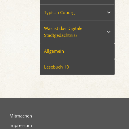
Typisch Coburg
Was ist das Digitale
Stadtgedächtnis?
Allgemein
Lesebuch 10
Mitmachen
Impressum