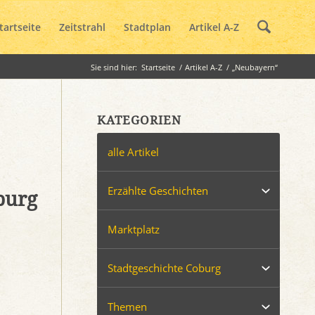
tartseite
Zeitstrahl
Stadtplan
Artikel A-Z
Sie sind hier:
Startseite
/
Artikel A-Z
/
„Neubayern“
KATEGORIEN
alle Artikel
Erzählte Geschichten
burg
Marktplatz
Stadtgeschichte Coburg
Themen