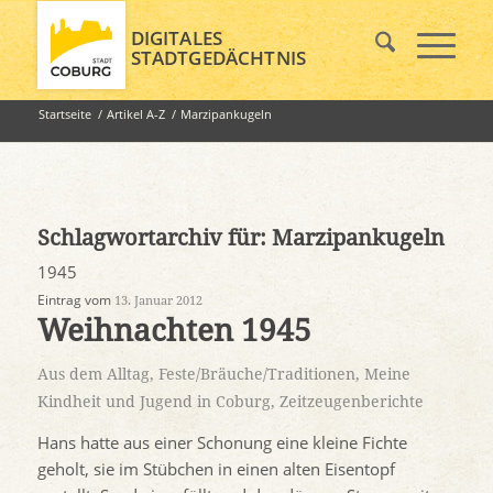
DIGITALES
STADTGEDÄCHTNIS
Startseite
/
Artikel A-Z
/
Marzipankugeln
Schlagwortarchiv für:
Marzipankugeln
1945
Eintrag vom
13. Januar 2012
Weihnachten 1945
Aus dem Alltag
,
Feste/Bräuche/Traditionen
,
Meine
Kindheit und Jugend in Coburg
,
Zeitzeugenberichte
Hans hatte aus einer Schonung eine kleine Fichte
geholt, sie im Stübchen in einen alten Eisentopf