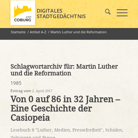
DIGITALES
STADTGEDÄCHTNIS
Startseite
/
Artikel A-Z
/
Martin Luther und die Reformation
Schlagwortarchiv für:
Martin Luther
und die Reformation
1985
Eintrag vom
2. April 2017
Von 0 auf 86 in 32 Jahren –
Eine Geschichte der
Casiopeia
Lesebuch 8 "Luther, Medien, Pressefreiheit"
,
Schulen
,
Zeitungen und Presse