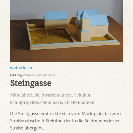
weiterlesen
Eintrag vom
24. Januar 2018
Steingasse
Mittelalterliche Straßennamen
,
Schulen
,
Schulprojekte/P-Seminare
,
Straßennamen
Die Steingasse erstreckte sich vom Marktplatz bis zum
Straßenabschnitt Steintor, der in die Seidmannsdorfer
Straße übergeht.