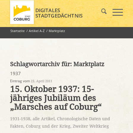
DIGITALES
STADTGEDÄCHTNIS
Startseite
/
Artikel A-Z
/
Marktplatz
Schlagwortarchiv für:
Marktplatz
1937
Eintrag vom
21. April 2011
15. Oktober 1937: 15-
jähriges Jubiläum des
„Marsches auf Coburg“
1931-1938
,
alle Artikel
,
Chronologische Daten und
Fakten
,
Coburg und der Krieg
,
Zweiter Weltkrieg