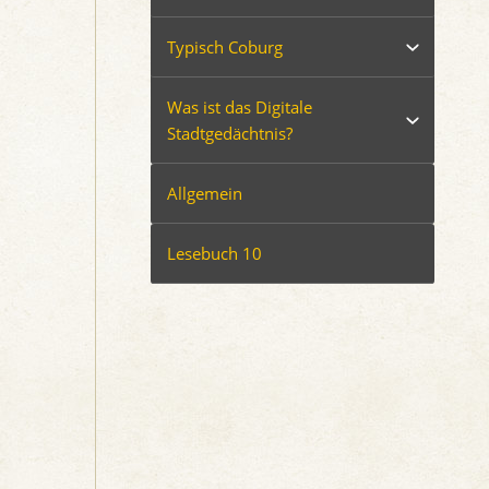
Typisch Coburg
Was ist das Digitale
Stadtgedächtnis?
Allgemein
Lesebuch 10