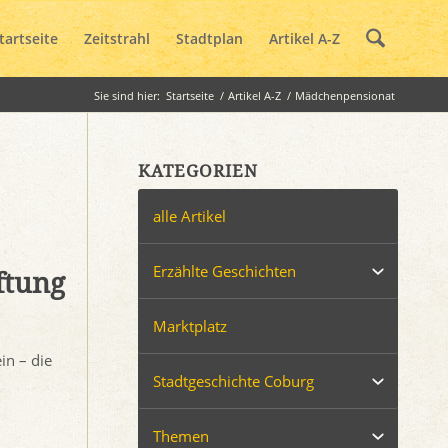
tartseite
Zeitstrahl
Stadtplan
Artikel A-Z
Sie sind hier:
Startseite
/
Artikel A-Z
/
Mädchenpensionat
KATEGORIEN
alle Artikel
Erzählte Geschichten
ftung
Marktplatz
in – die
Stadtgeschichte Coburg
Themen