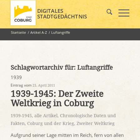
DIGITALES
STADTGEDÄCHTNIS
Startseite
/
Artikel A-Z
/
Luftangriffe
Schlagwortarchiv für:
Luftangriffe
1939
Eintrag vom
21. April 2011
1939-1945: Der Zweite
Weltkrieg in Coburg
1939-1945
,
alle Artikel
,
Chronologische Daten und
Fakten
,
Coburg und der Krieg
,
Zweiter Weltkrieg
Aufgrund seiner Lage mitten im Reich, fern von allen