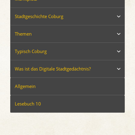
Stadtgeschichte Coburg
Themen
Typisch Coburg
Was ist das Digitale Stadtgedächtnis?
Allgemein
Lesebuch 10