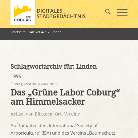
DIGITALES
STADTGEDÄCHTNIS
Startseite
/
Artikel A-Z
/
Linden
Schlagwortarchiv für:
Linden
1999
Eintrag vom
30. Januar 2015
Das „Grüne Labor Coburg“
am Himmelsacker
Artikel von Bürgern
,
Ort
,
Vereine
Auf Initiative der „International Society of
Arboriculture“ (ISA) und des Vereins „Baumschutz