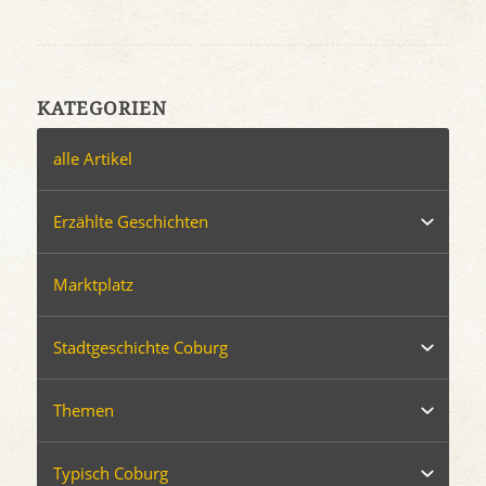
KATEGORIEN
alle Artikel
Erzählte Geschichten
Marktplatz
Stadtgeschichte Coburg
Themen
Typisch Coburg