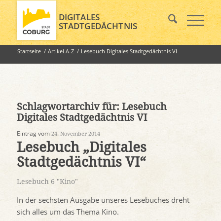
DIGITALES
STADTGEDÄCHTNIS
Startseite
/
Artikel A-Z
/
Lesebuch Digitales Stadtgedächtnis VI
Schlagwortarchiv für:
Lesebuch
Digitales Stadtgedächtnis VI
Eintrag vom
24. November 2014
Lesebuch „Digitales
Stadtgedächtnis VI“
Lesebuch 6 "Kino"
In der sechsten Ausgabe unseres Lesebuches dreht
sich alles um das Thema Kino.