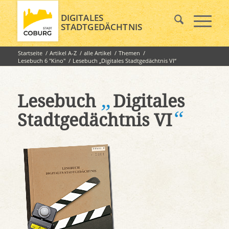
DIGITALES
STADTGEDÄCHTNIS
Startseite
/
Artikel A-Z
/
alle Artikel
/
Themen
/
Lesebuch 6 "Kino"
/
Lesebuch „Digitales Stadtgedächtnis VI“
„
Lesebuch
Digitales
“
Stadtgedächtnis VI