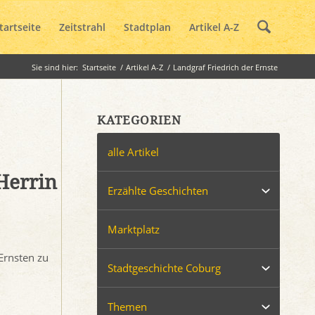
tartseite
Zeitstrahl
Stadtplan
Artikel A-Z
Sie sind hier:
Startseite
/
Artikel A-Z
/
Landgraf Friedrich der Ernste
KATEGORIEN
alle Artikel
Herrin
Erzählte Geschichten
Marktplatz
Ernsten zu
Stadtgeschichte Coburg
Themen