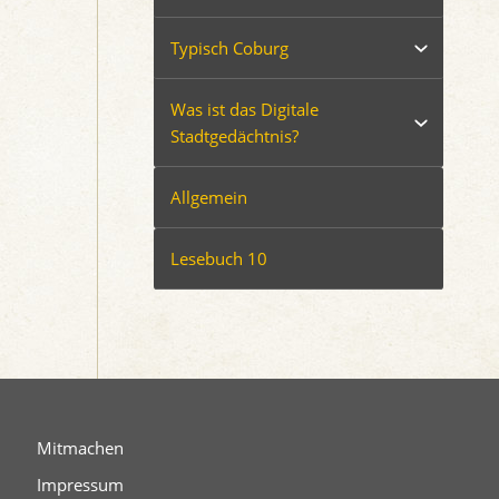
Typisch Coburg
Was ist das Digitale
Stadtgedächtnis?
Allgemein
Lesebuch 10
Mitmachen
Impressum