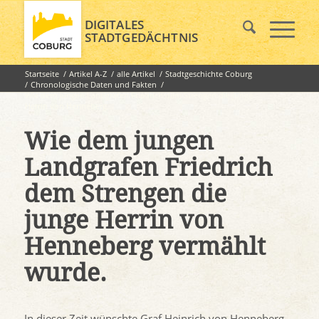
DIGITALES
STADTGEDÄCHTNIS
Startseite
/
Artikel A-Z
/
alle Artikel
/
Stadtgeschichte Coburg
/
Chronologische Daten und Fakten
/
Wie dem jungen Landgrafen Friedrich dem Strengen die junge
Herrin von Henneberg...
Wie dem jungen
Landgrafen Friedrich
dem Strengen die
junge Herrin von
Henneberg vermählt
wurde.
In dieser Zeit wünschte Graf Heinrich von Henneberg,