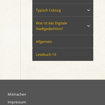
Typisch Coburg
Was ist das Digitale
Stadtgedächtnis?
Allgemein
Lesebuch 10
Mitmachen
Impressum