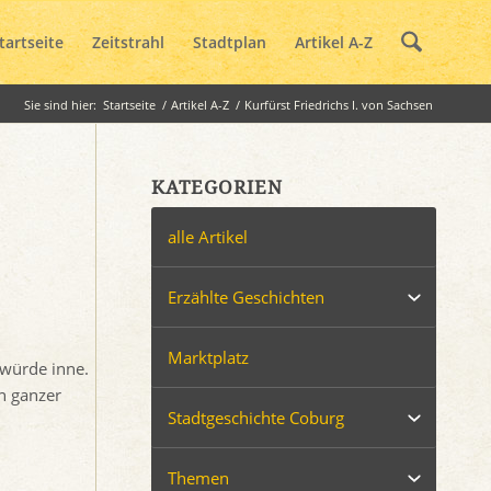
tartseite
Zeitstrahl
Stadtplan
Artikel A-Z
Sie sind hier:
Startseite
/
Artikel A-Z
/
Kurfürst Friedrichs I. von Sachsen
KATEGORIEN
alle Artikel
Erzählte Geschichten
Marktplatz
rwürde inne.
in ganzer
Stadtgeschichte Coburg
Themen