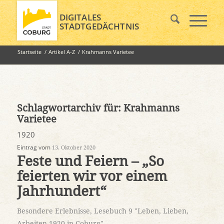
DIGITALES
STADTGEDÄCHTNIS
Startseite
/
Artikel A-Z
/
Krahmanns Varietee
Schlagwortarchiv für:
Krahmanns
Varietee
1920
Eintrag vom
13. Oktober 2020
Feste und Feiern – „So
feierten wir vor einem
Jahrhundert“
Besondere Erlebnisse
,
Lesebuch 9 "Leben, Lieben,
Arbeiten 1920 in Coburg"