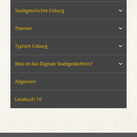
Stadtgeschichte Coburg
Themen
Typisch Coburg
Was ist das Digitale Stadtgedächtnis?
Allgemein
Lesebuch 10