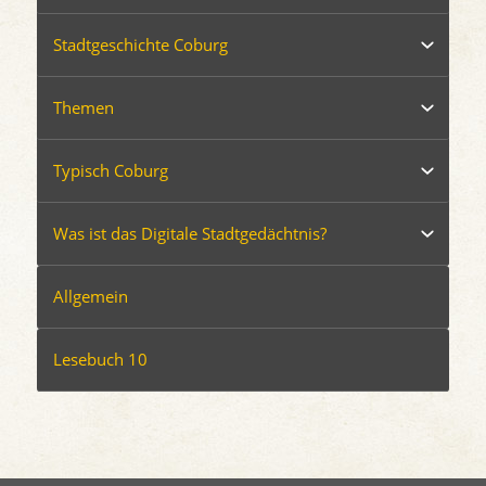
Stadtgeschichte Coburg
Themen
Typisch Coburg
Was ist das Digitale Stadtgedächtnis?
Allgemein
Lesebuch 10