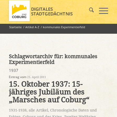
DIGITALES
STADTGEDÄCHTNIS
Startseite
/
Artikel A-Z
/
kommunales Experimentierfeld
Schlagwortarchiv für:
kommunales
Experimentierfeld
1937
Eintrag vom
21. April 2011
15. Oktober 1937: 15-
jähriges Jubiläum des
„Marsches auf Coburg“
1931-1938
,
alle Artikel
,
Chronologische Daten und
Fakten
,
Coburg und der Krieg
,
Zweiter Weltkrieg