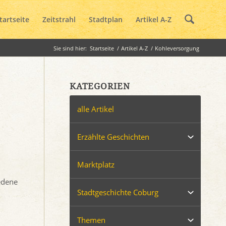
tartseite
Zeitstrahl
Stadtplan
Artikel A-Z
Sie sind hier:
Startseite
/
Artikel A-Z
/
Kohleversorgung
KATEGORIEN
alle Artikel
Erzählte Geschichten
Marktplatz
edene
Stadtgeschichte Coburg
Themen