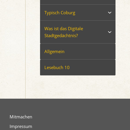
Typisch Coburg
Was ist das Digitale
Stadtgedächtnis?
Allgemein
Lesebuch 10
Mitmachen
Impressum