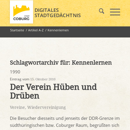
DIGITALES
STADTGEDÄCHTNIS
Startseite
/
Artikel A-Z
/
Kennenlernen
Schlagwortarchiv für:
Kennenlernen
1990
Eintrag vom
15. Oktober 2010
Der Verein Hüben und
Drüben
Vereine
,
Wiedervereinigung
Die Besucher diesseits und jenseits der DDR-Grenze im
südthüringischen bzw. Coburger Raum, begrüßten sich