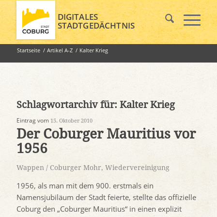
DIGITALES
STADTGEDÄCHTNIS
Startseite
/
Artikel A-Z
/
Kalter Krieg
Schlagwortarchiv für:
Kalter Krieg
Eintrag vom
15. Oktober 2010
Der Coburger Mauritius vor
1956
Wappen / Coburger Mohr
,
Wiedervereinigung
1956, als man mit dem 900. erstmals ein
Namensjubiläum der Stadt feierte, stellte das offizielle
Coburg den „Coburger Mauritius“ in einen explizit