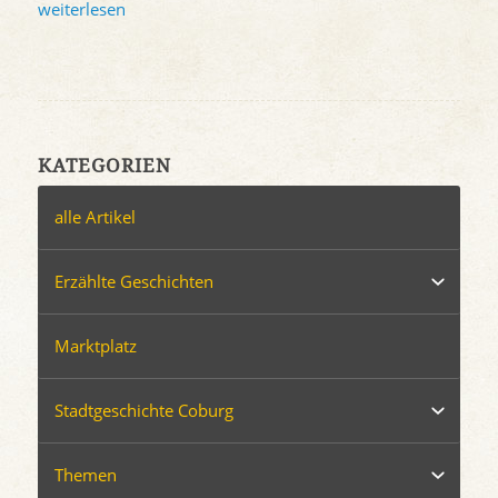
weiterlesen
KATEGORIEN
alle Artikel
Erzählte Geschichten
Marktplatz
Stadtgeschichte Coburg
Themen