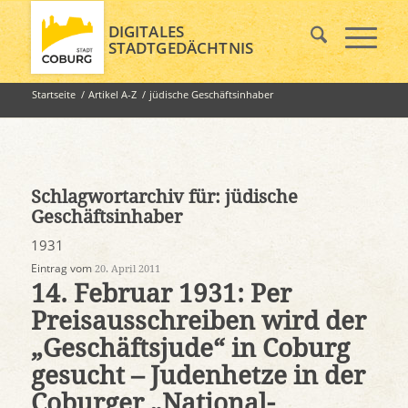
DIGITALES
STADTGEDÄCHTNIS
Startseite
/
Artikel A-Z
/
jüdische Geschäftsinhaber
Schlagwortarchiv für:
jüdische
Geschäftsinhaber
1931
Eintrag vom
20. April 2011
14. Februar 1931: Per
Preisausschreiben wird der
„Geschäftsjude“ in Coburg
gesucht – Judenhetze in der
Coburger „National-