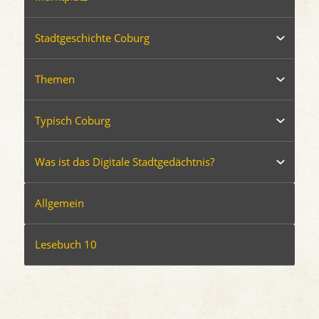
Stadtgeschichte Coburg
Themen
Typisch Coburg
Was ist das Digitale Stadtgedächtnis?
Allgemein
Lesebuch 10