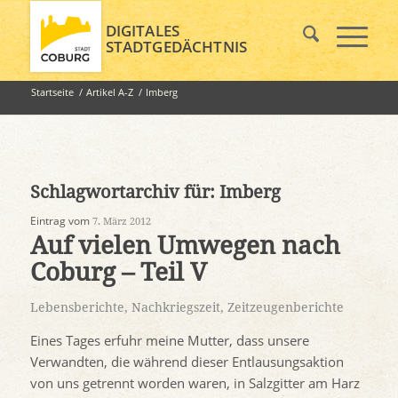
DIGITALES
STADTGEDÄCHTNIS
Startseite
/
Artikel A-Z
/
Imberg
Schlagwortarchiv für:
Imberg
Eintrag vom
7. März 2012
Auf vielen Umwegen nach
Coburg – Teil V
Lebensberichte
,
Nachkriegszeit
,
Zeitzeugenberichte
Eines Tages erfuhr meine Mutter, dass unsere
Verwandten, die während dieser Entlausungsaktion
von uns getrennt worden waren, in Salzgitter am Harz