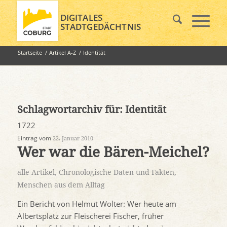
DIGITALES
STADTGEDÄCHTNIS
Startseite
/
Artikel A-Z
/
Identität
Schlagwortarchiv für:
Identität
1722
Eintrag vom
22. Januar 2010
Wer war die Bären-Meichel?
alle Artikel
,
Chronologische Daten und Fakten
,
Menschen aus dem Alltag
Ein Bericht von Helmut Wolter: Wer heute am
Albertsplatz zur Fleischerei Fischer, früher