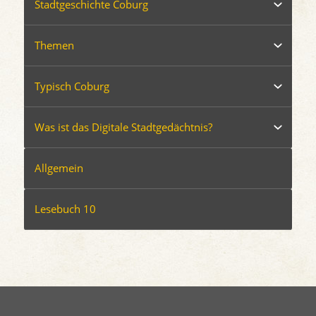
Stadtgeschichte Coburg
Themen
Typisch Coburg
Was ist das Digitale Stadtgedächtnis?
Allgemein
Lesebuch 10