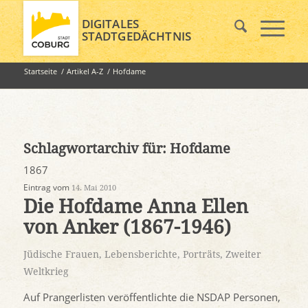
DIGITALES
STADTGEDÄCHTNIS
Startseite
/
Artikel A-Z
/
Hofdame
Schlagwortarchiv für:
Hofdame
1867
Eintrag vom
14. Mai 2010
Die Hofdame Anna Ellen
von Anker (1867-1946)
Jüdische Frauen
,
Lebensberichte
,
Porträts
,
Zweiter
Weltkrieg
Auf Prangerlisten veröffentlichte die NSDAP Personen,