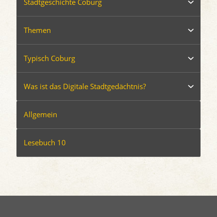
Stadtgeschichte Coburg
Themen
Typisch Coburg
Was ist das Digitale Stadtgedächtnis?
Allgemein
Lesebuch 10