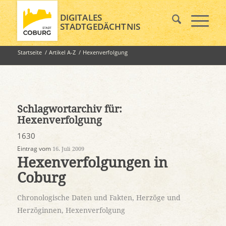
DIGITALES
STADTGEDÄCHTNIS
Startseite
/
Artikel A-Z
/
Hexenverfolgung
Schlagwortarchiv für:
Hexenverfolgung
1630
Eintrag vom
16. Juli 2009
Hexenverfolgungen in
Coburg
Chronologische Daten und Fakten
,
Herzöge und
Herzöginnen
,
Hexenverfolgung