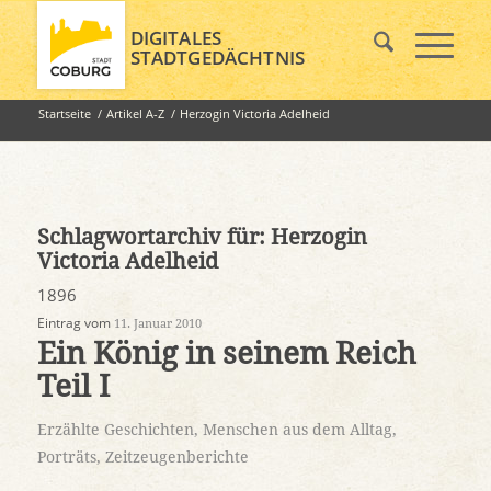
DIGITALES
STADTGEDÄCHTNIS
Startseite
/
Artikel A-Z
/
Herzogin Victoria Adelheid
Schlagwortarchiv für:
Herzogin
Victoria Adelheid
1896
Eintrag vom
11. Januar 2010
Ein König in seinem Reich
Teil I
Erzählte Geschichten
,
Menschen aus dem Alltag
,
Porträts
,
Zeitzeugenberichte