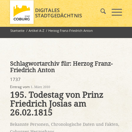
DIGITALES
STADTGEDÄCHTNIS
Startseite
/
Artikel A-Z
/
Herzog Franz-Friedrich Anton
Schlagwortarchiv für:
Herzog Franz-
Friedrich Anton
1737
Eintrag vom
1. März 2010
195. Todestag von Prinz
Friedrich Josias am
26.02.1815
Bekannte Personen
,
Chronologische Daten und Fakten
,
Coburger Herzoghaus