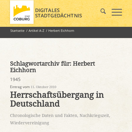
DIGITALES
STADTGEDÄCHTNIS
Startseite
/
Artikel A-Z
/
Herbert Eichhorn
Schlagwortarchiv für:
Herbert
Eichhorn
1945
Eintrag vom
11. Oktober 2010
Herrschaftsübergang in
Deutschland
Chronologische Daten und Fakten
,
Nachkriegszeit
,
Wiedervereinigung