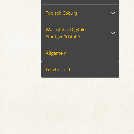
Typisch Coburg
Was ist das Digitale
Stadtgedächtnis?
Allgemein
Lesebuch 10