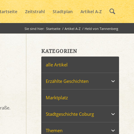
tartseite
Zeitstrahl
Stadtplan
Artikel A-Z
Sie sind hier:
Startseite
/
Artikel A-Z
/
Held von Tannenberg
KATEGORIEN
alle Artikel
Erzählte Geschichten
Marktplatz
raße.
Stadtgeschichte Coburg
Themen