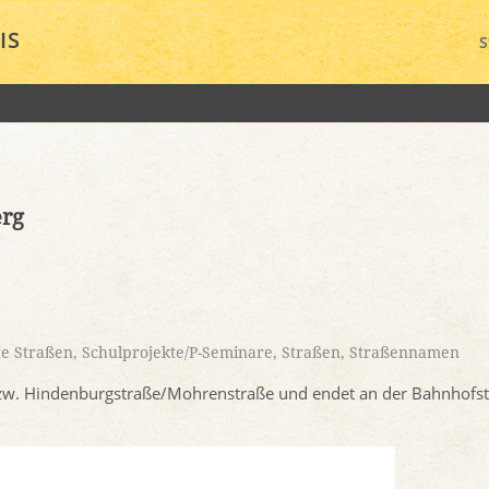
IS
S
erg
e Straßen
,
Schulprojekte/P-Seminare
,
Straßen
,
Straßennamen
zw. Hindenburgstraße/Mohrenstraße und endet an der Bahnhofst