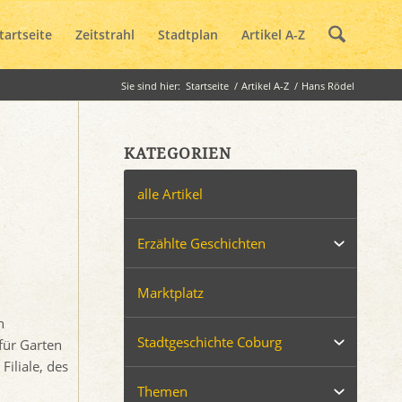
tartseite
Zeitstrahl
Stadtplan
Artikel A-Z
Sie sind hier:
Startseite
/
Artikel A-Z
/
Hans Rödel
KATEGORIEN
alle Artikel
Erzählte Geschichten
Marktplatz
n
Stadtgeschichte Coburg
für Garten
iliale, des
Themen