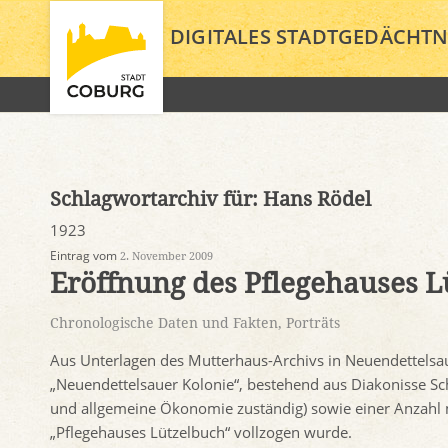
DIGITALES STADTGEDÄCHTN
Schlagwortarchiv für:
Hans Rödel
1923
Eintrag vom
2. November 2009
Eröffnung des Pflegehauses L
Chronologische Daten und Fakten
,
Porträts
Aus Unterlagen des Mutterhaus-Archivs in Neuendettelsau
„Neuendettelsauer Kolonie“, bestehend aus Diakonisse Sch
und allgemeine Ökonomie zuständig) sowie einer Anzahl mä
„Pflegehauses Lützelbuch“ vollzogen wurde.