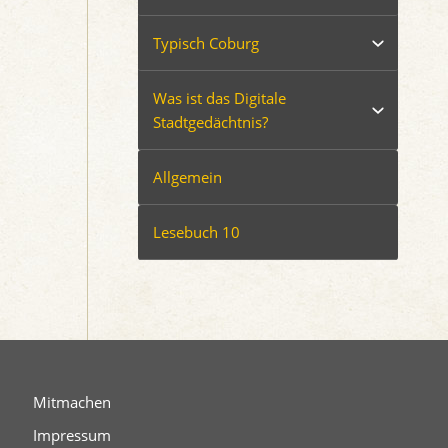
Typisch Coburg
Was ist das Digitale
Stadtgedächtnis?
Allgemein
Lesebuch 10
Mitmachen
Impressum