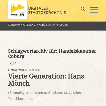
DIGITALES
STADTGEDÄCHTNIS
Startseite
/
Artikel A-Z
/
Handelskammer Coburg
Schlagwortarchiv für:
Handelskammer
Coburg
1943
Eintrag vom
11. Juni 2013
Vierte Generation: Hans
Mönch
Chronologische Daten und Fakten
,
M. C. Mönch
,
Traditionsunternehmen