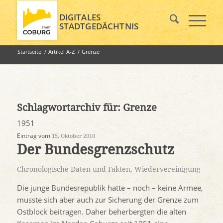
DIGITALES
STADTGEDÄCHTNIS
Startseite
/
Artikel A-Z
/
Grenze
Schlagwortarchiv für:
Grenze
1951
Eintrag vom
15. Oktober 2010
Der Bundesgrenzschutz
Chronologische Daten und Fakten
,
Wiedervereinigung
Die junge Bundesrepublik hatte – noch – keine Armee,
musste sich aber auch zur Sicherung der Grenze zum
Ostblock beitragen. Daher beherbergten die alten