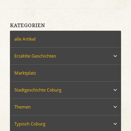
KATEGORIEN
alle Artikel
Erzählte Geschichten
Marktplatz
Stadtgeschichte Coburg
Themen
Typisch Coburg